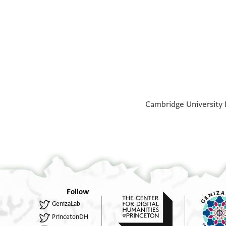
°
°
Cambridge University L
Follow
GenizaLab
PrincetonDH