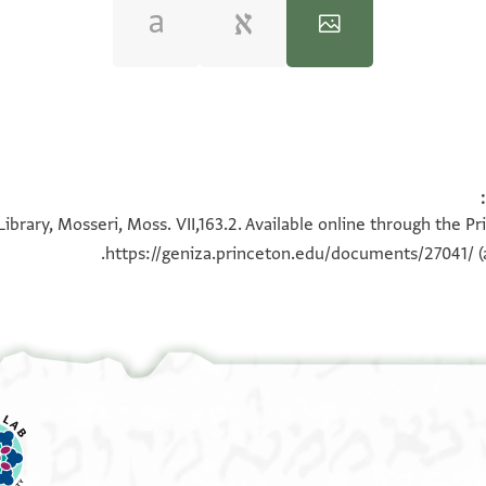
100%
100%
ibrary, Mosseri, Moss. VII,163.2. Available online through the P
https://geniza.princeton.edu/documents/27041/
(