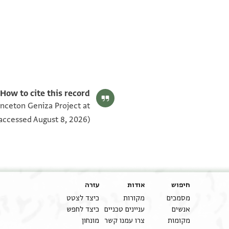
Moss. VII,163.2 1v
Moss. VII,163.2 1r
תנאי היתר שימוש בתצלום
How to cite this record:
rinceton Geniza Project at
accessed August 8, 2026).
חיפוש
אודות
עזרה
מסמכים
מקורות
כיצד לצטט
אנשים
עניינים טכניים
כיצד לחפש
מקומות
צרו עמנו קשר
מונחון