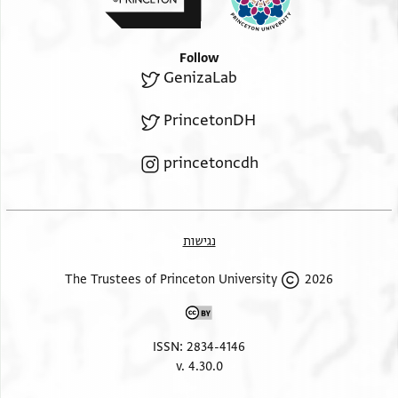
ואלפיג קאים ותקרא עלי כאלכ אעזה אלה אלסלאם
וכוץ נפסכ אלסלאם וחסבי אלה ונעם אלוכיל
ותתפצל ותסאל לי האולי אלברקיין אלדי וצלו
Follow
GenizaLab
ללאסכנדריה
לעל לי מעהום כתאב מן ענד אכי ואנת מותפצל
PrincetonDH
princetoncdh
נגישות
2026 The Trustees of Princeton University
ISSN: 2834-4146
v. 4.30.0