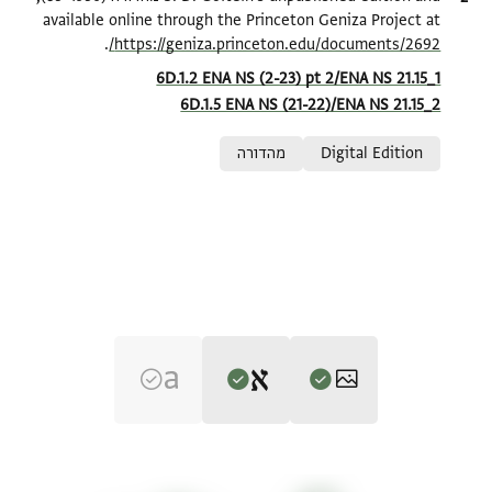
available online through the Princeton Geniza Project at
.
https://geniza.princeton.edu/documents/2692/
Location in source
6D.1.2 ENA NS (2-23) pt 2/ENA NS 21.15_1
6D.1.5 ENA NS (21-22)/ENA NS 21.15_2
Relation to document
Digital Edition
מהדורה
Editor: Goitein, S. D.
ENA NS 21.15 1
הגדל וסובב