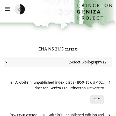
ף הבית
ילוג לתוכן
הפעלת מצב כהה
פתי
רשומה קשורה ל-מכתב: ENA NS 21.15
מכתב
ENA NS 21.15
.
ציטוט
#7102
S. D. Goitein, unpublished index cards (1950–85),
Princeton Geniza Lab, Princeton University.
Relation to document
דיון
ציטוט
S. D. Goitein's unpublished edition and מהדורה (1950–85),