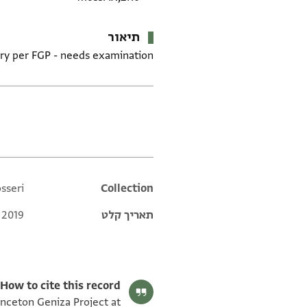
תיאור
y per FGP - needs examination.
תגים
sseri
Additional metadata
Collection
תאריך קלט
 2019
How to cite this record:
rinceton Geniza Project at