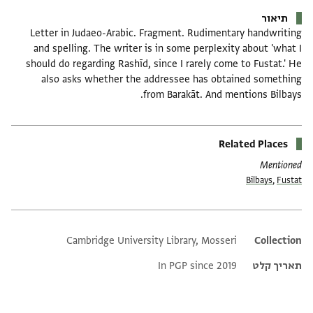
תיאור
Letter in Judaeo-Arabic. Fragment. Rudimentary handwriting
and spelling. The writer is in some perplexity about 'what I
should do regarding Rashīd, since I rarely come to Fustat.' He
also asks whether the addressee has obtained something
from Barakāt. And mentions Bilbays.
Related Places
Mentioned
Bilbays
,
Fustat
Cambridge University Library, Mosseri
Additional metadata
Collection
תאריך קלט
In PGP since 2019