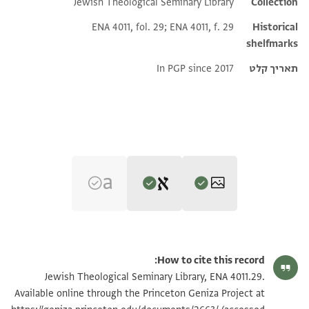
Jewish Theological Seminary Library
Additional metadata
Collection
ENA 4011, fol. 29; ENA 4011, f. 29
Historical
shelfmarks
תאריך קלט
In PGP since 2017
Editor: Goitein, S. D.
ENA 4011.29 2
הגדל וסובב
S. D. Goitein's unpublished edition (1950–85).
How to cite this record:
אחצר אלכהן אלשיך אבו אלמנגא
ENA 4011.29 1
הגדל וסובב
Jewish Theological Seminary Library, ENA 4011.29.
verso
אלזריז גאבי רבע אלהקדש
Available online through the Princeton Geniza Project at
מן אגרה תשרי ומרחשון