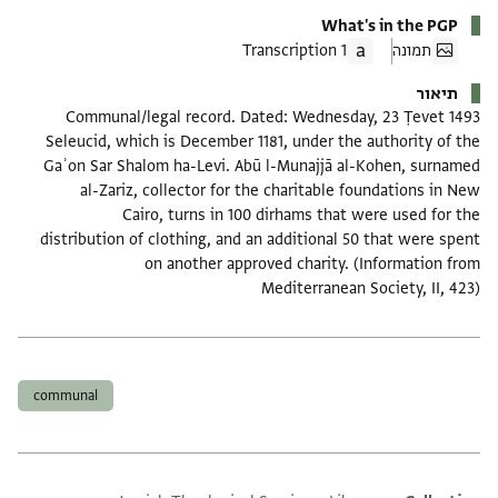
What's in the PGP
תמונה
1 Transcription
תיאור
Communal/legal record. Dated: Wednesday, 23 Ṭevet 1493
Seleucid, which is December 1181, under the authority of the
Gaʾon Sar Shalom ha-Levi. Abū l-Munajjā al-Kohen, surnamed
al-Zariz, collector for the charitable foundations in New
Cairo, turns in 100 dirhams that were used for the
distribution of clothing, and an additional 50 that were spent
on another approved charity. (Information from
Mediterranean Society, II, 423)
תגים
communal