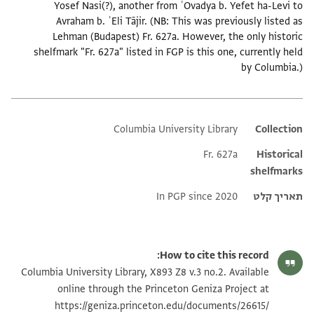
Yosef Nasi(?), another from ʿOvadya b. Yefet ha-Levi to
Avraham b. ʿEli Tājir. (NB: This was previously listed as
Lehman (Budapest) Fr. 627a. However, the only historic
shelfmark "Fr. 627a" listed in FGP is this one, currently held
by Columbia.)
Columbia University Library
Additional metadata
Collection
Fr. 627a
Historical
shelfmarks
תאריך קלט
In PGP since 2020
How to cite this record:
Columbia University Library, X893 Z8 v.3 no.2. Available
online through the Princeton Geniza Project at
https://geniza.princeton.edu/documents/26615/