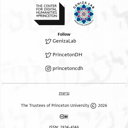
Follow
GenizaLab
PrincetonDH
princetoncdh
נגישות
2026 The Trustees of Princeton University
ISSN: 2834-4146