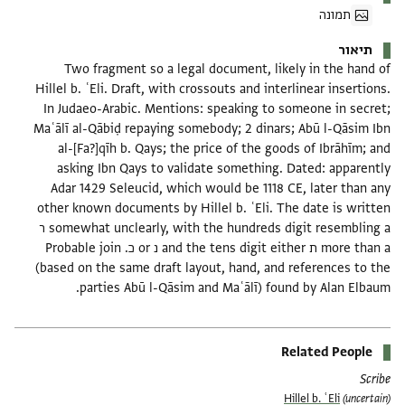
תמונה
תיאור
Two fragment so a legal document, likely in the hand of
Hillel b. ʿEli. Draft, with crossouts and interlinear insertions.
In Judaeo-Arabic. Mentions: speaking to someone in secret;
Maʿālī al-Qābiḍ repaying somebody; 2 dinars; Abū l-Qāsim Ibn
al-[Fa?]qīh b. Qays; the price of the goods of Ibrāhīm; and
asking Ibn Qays to validate something. Dated: apparently
Adar 1429 Seleucid, which would be 1118 CE, later than any
other known documents by Hillel b. ʿEli. The date is written
somewhat unclearly, with the hundreds digit resembling a ר
more than a ת and the tens digit either נ or כ. Probable join
(based on the same draft layout, hand, and references to the
parties Abū l-Qāsim and Maʿālī) found by Alan Elbaum.
Related People
Scribe
Hillel b. ʿEli
(uncertain)