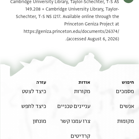
T-S NS J217 1r
הגדל וסובב
Cambridge University Library, Taylor-Schechter, T-S AS
149.208 + Cambridge University Library, Taylor-
T-S AS 149.208 1v
הגדל וסובב
Schechter, T-S NS J217. Available online through the
Princeton Geniza Project at
T-S NS J217 1v
הגדל וסובב
https://geniza.princeton.edu/documents/26374/
(accessed August 6, 2026).
תנאי היתר שימוש בתצלום
חיפוש
אודות
עזרה
מסמכים
מקורות
כיצד לצטט
אנשים
עניינים טכניים
כיצד לחפש
מקומות
צרו עמנו קשר
מונחון
קרדיטים