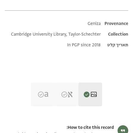
Additional metadata
Geniza
Provenance
Cambridge University Library, Taylor-Schechter
Collection
תאריך קלט
In PGP since 2018
T-S AS 149.208 1r
הגדל וסובב
How to cite this record: