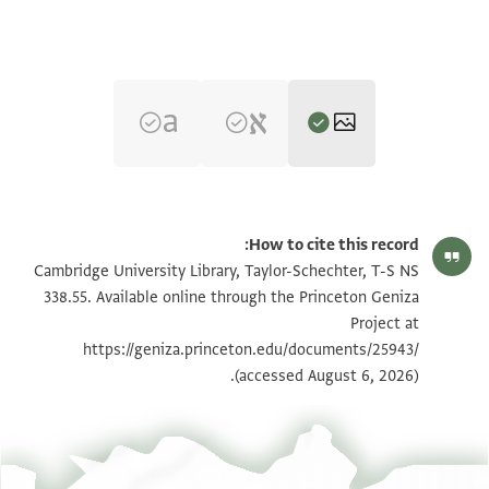
T-S NS 338.55 1r
הגדל וסובב
How to cite this record:
T-S NS 338.55 1v
הגדל וסובב
Cambridge University Library, Taylor-Schechter, T-S NS
338.55. Available online through the Princeton Geniza
Project at
תנאי היתר שימוש בתצלום
https://geniza.princeton.edu/documents/25943/
(accessed August 6, 2026).