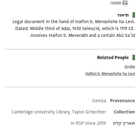
תמונה
תיאור
Legal document in the hand of Ḥalfon b. Menashshe ha-Levi.
Dated: Middle third of Adar, 1430 Seleucid, which is 1119 CE.
Involves Ḥalfon b. Mevorakh and a certain Abū Saʿīd.
Related People
Scribe
Ḥalfon b. Menashshe ha-Levi
Additional metadata
Geniza
Provenance
Cambridge University Library, Taylor-Schechter
Collection
תאריך קלט
In PGP since 2019