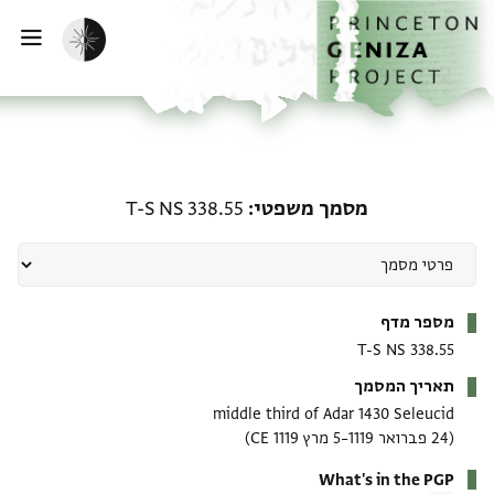
ף הבית
ילוג לתוכן
הפעלת מצב כהה
פתי
מסמך משפטי: T-S NS 338.55
מסמך משפטי
T-S NS 338.55
מטא-דאטא
מספר מדף
T-S NS 338.55
תאריך המסמך
middle third of Adar 1430 Seleucid
(24 פברואר 1119–5 מרץ 1119 CE)
What's in the PGP