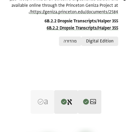
available online through the Princeton Geniza Project at
.
https://geniza.princeton.edu/documents/2584/
Location in source
6B.2.2 Dropsie Transcripts/Halper 355
6B.2.2 Dropsie Transcripts/Halper 355
Relation to document
Digital Edition
מהדורה
Editor: Goitein, S. D.
Halper 355 p. 1
הגדל וסובב