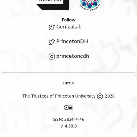
חג'ה
Follow
GenizaLab
PrincetonDH
princetoncdh
נגישות
2026 The Trustees of Princeton University
ISSN: 2834-4146
v. 4.30.0