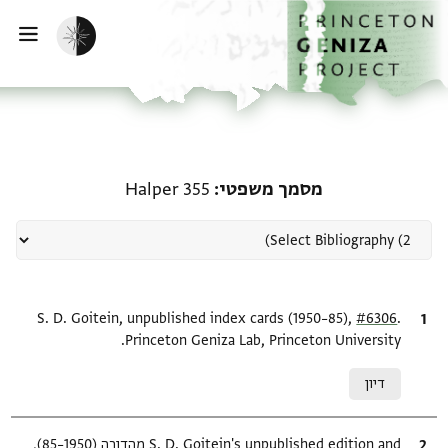
ף הבית
ילוג לתוכן
הפעלת מצב כהה
פתי
רשומה קשורה ל-מסמך משפטי: r 355
מסמך משפטי
Halper 355
.
ציטוט
#6306
S. D. Goitein, unpublished index cards (1950–85),
Princeton Geniza Lab, Princeton University.
Relation to document
דיון
ציטוט
S. D. Goitein's unpublished edition and מהדורה (1950–85),