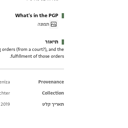
What's in the PGP
תמונה
תיאור
g orders (from a court?), and the
fulfillment of those orders.
eniza
Additional metadata
Provenance
chter
Collection
תאריך קלט
 2019