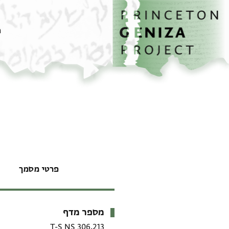
דף הבית
דילוג לתוכן
מ
פרטי מסמך
מספר מדף
מטא-דאטא
T-S NS 306.213