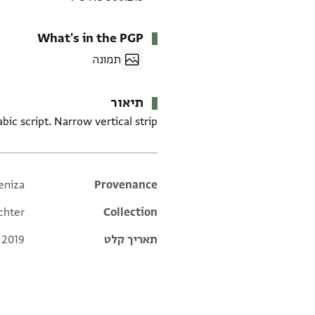
What's in the PGP
תמונה
תיאור
ic script. Narrow vertical strip.
eniza
Additional metadata
Provenance
chter
Collection
תאריך קלט
 2019