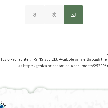
100%
100%
 Taylor-Schechter, T-S NS 306.213. Available online through the
at
https://geniza.princeton.edu/documents/25200/
(