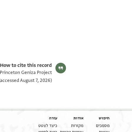
T-S NS 306.213 1v
T-S NS 306.213 1r
תנאי היתר שימוש בתצלום
How to cite this record:
 Princeton Geniza Project
accessed August 7, 2026).
חיפוש
אודות
עזרה
מסמכים
מקורות
כיצד לצטט