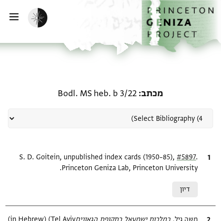
ף הבית
ילוג לתוכן
הפעלת מצב כהה
פתי
רשומה קשורה ל-מכתב: Bodl. MS heb. b 3/22
מכתב
Bodl. MS heb. b 3/22
.
ציטוט
#5897
S. D. Goitein, unpublished index cards (1950–85),
Princeton Geniza Lab, Princeton University.
Relation to document
דיון
ציטוט
משה גיל,
במלכות ישמעאל בתקופת הגאונים‎
(in Hebrew) (Tel Aviv