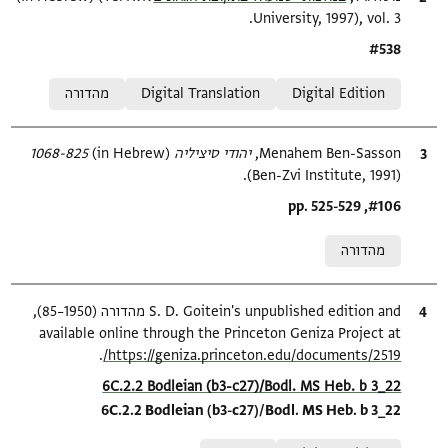
University, 1997), vol. 3.
Location in source
#538
Relation to document
Digital Edition
Digital Translation
מהדורה
ציטוט
Menahem Ben-Sasson,
יהודי סיציליה 1068-825‎
(in Hebrew)
(Ben-Zvi Institute, 1991).
Location in source
#106, pp. 525-529
Relation to document
מהדורה
ציטוט
S. D. Goitein's unpublished edition and מהדורה (1950–85),
available online through the Princeton Geniza Project at
.
https://geniza.princeton.edu/documents/2519/
Location in source
6C.2.2 Bodleian (b3-c27)/Bodl. MS Heb. b 3_22
6C.2.2 Bodleian (b3-c27)/Bodl. MS Heb. b 3_22
Relation to document