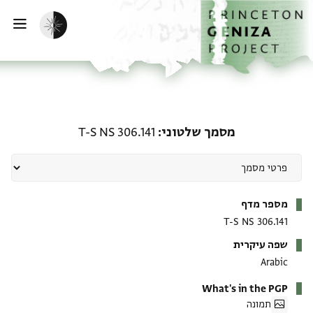
ף הבית
ילוג לתוכן
הפעלת מצב כהה
פתי
מסמך שלטוני: T-S NS 306.141
מסמך שלטוני
T-S NS 306.141
מטא-דאטא
מספר מדף
T-S NS 306.141
שפה עיקרית
Arabic
What's in the PGP
תמונה