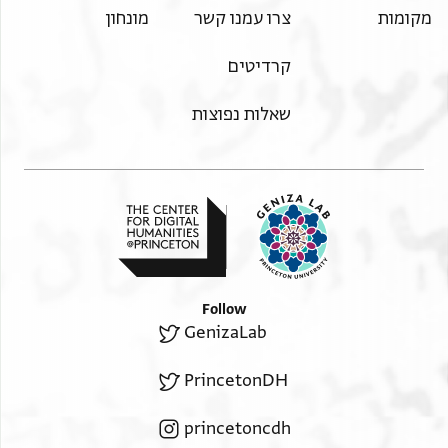
מקומות
צרו עמנו קשר
מונחון
קרדיטים
שאלות נפוצות
Follow
GenizaLab
PrincetonDH
princetoncdh