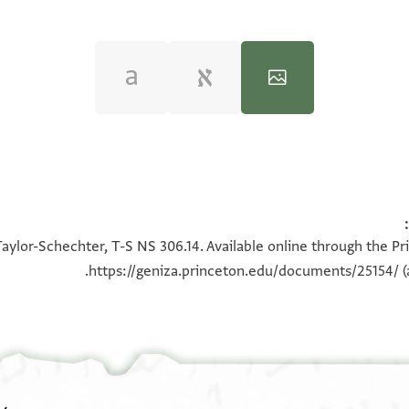
100%
100%
aylor-Schechter, T-S NS 306.14. Available online through the Pr
https://geniza.princeton.edu/documents/25154/
(