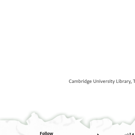
°
°
Cambridge University Library, T
Follow