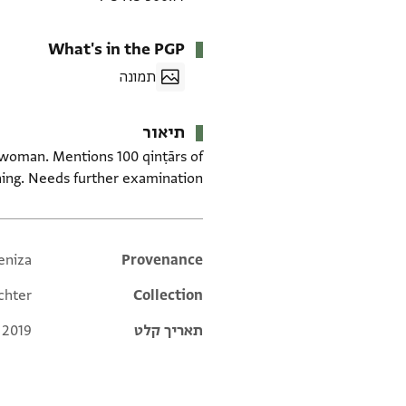
What's in the PGP
תמונה
תיאור
a woman. Mentions 100 qinṭārs of
ing. Needs further examination.
eniza
Additional metadata
Provenance
chter
Collection
תאריך קלט
 2019