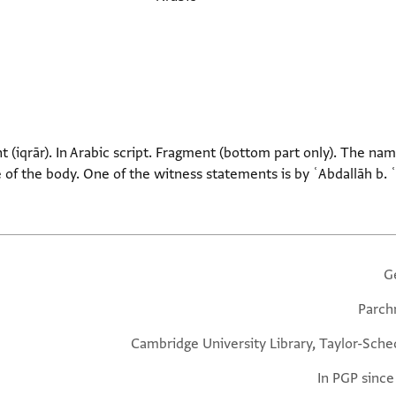
qrār). In Arabic script. Fragment (bottom part only). The name ʿAl
ne of the body. One of the witness statements is by ʿAbdallāh b
G
Parc
Cambridge University Library, Taylor-Sche
In PGP since