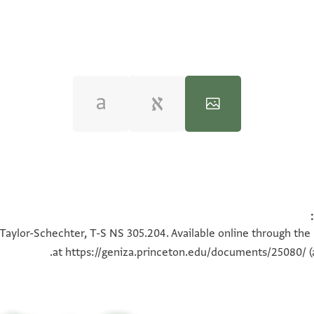
100%
100%
 Taylor-Schechter, T-S NS 305.204. Available online through the
at
https://geniza.princeton.edu/documents/25080/
(