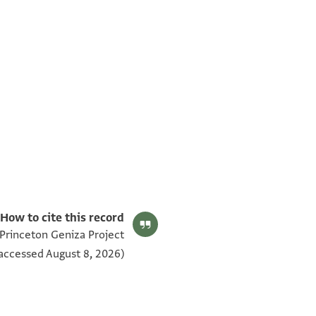
T-S NS 305.204 1v
T-S NS 305.204 1r
תנאי היתר שימוש בתצלום
How to cite this record:
 Princeton Geniza Project
accessed August 8, 2026).