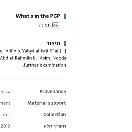
What's in the PGP
תמונה
תיאור
lūn b. Yaḥyā al-Isrāʾīlī al-[...]
. ʿAbd al-Raḥmān b. ʿĀṣim. Needs
further examination.
eniza
Additional metadata
Provenance
hment
Material support
chter
Collection
תאריך קלט
 2019