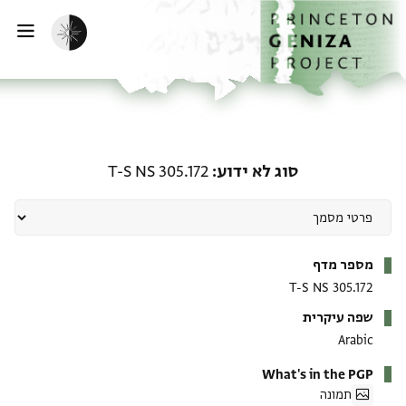
ף הבית
ילוג לתוכן
הפעלת מצב כהה
פתי
סוג לא ידוע: T-S NS 305.172
סוג לא ידוע
T-S NS 305.172
מטא-דאטא
מספר מדף
T-S NS 305.172
שפה עיקרית
Arabic
What's in the PGP
תמונה