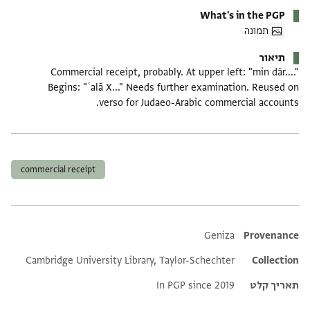
What's in the PGP
תמונה
תיאור
Commercial receipt, probably. At upper left: "min dār...."
Begins: "ʿalā X..." Needs further examination. Reused on
verso for Judaeo-Arabic commercial accounts.
תגים
commercial receipt
Additional metadata
Geniza
Provenance
Cambridge University Library, Taylor-Schechter
Collection
תאריך קלט
In PGP since 2019