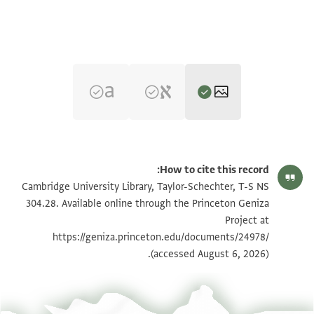
T-S NS 304.28 1r
הגדל וסובב
How to cite this record:
T-S NS 304.28 1v
הגדל וסובב
Cambridge University Library, Taylor-Schechter, T-S NS
304.28. Available online through the Princeton Geniza
Project at
תנאי היתר שימוש בתצלום
https://geniza.princeton.edu/documents/24978/
(accessed August 6, 2026).