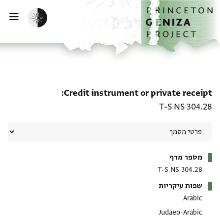
ף הבית
ילוג לתוכן
הפעלת מצב כהה
פתי
te receipt: T-S NS 304.28
Credit instrument or private receipt
T-S NS 304.28
מטא-דאטא
מספר מדף
T-S NS 304.28
שפות עיקריות
Arabic
Judaeo-Arabic