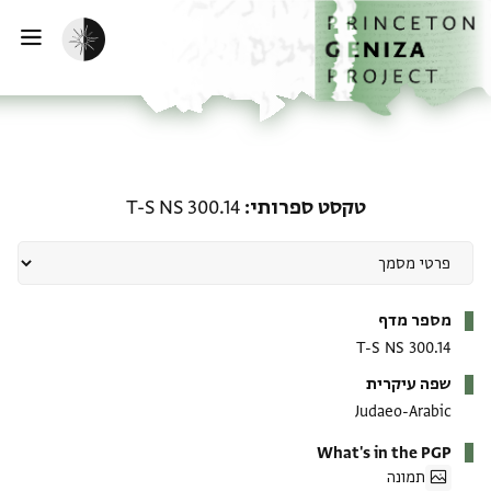
ף הבית
ילוג לתוכן
הפעלת מצב כהה
פתי
טקסט ספרותי: T-S NS 300.14
טקסט ספרותי
T-S NS 300.14
מטא-דאטא
מספר מדף
T-S NS 300.14
שפה עיקרית
Judaeo-Arabic
What's in the PGP
תמונה