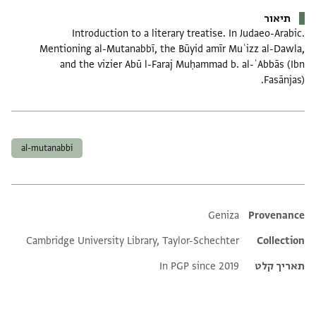
תיאור
Introduction to a literary treatise. In Judaeo-Arabic.
Mentioning al-Mutanabbī, the Būyid amīr Muʿizz al-Dawla,
and the vizier Abū l-Faraj Muḥammad b. al-ʿAbbās (Ibn
Fasānjas).
תגים
al-mutanabbi
Additional metadata
Geniza
Provenance
Cambridge University Library, Taylor-Schechter
Collection
תאריך קלט
In PGP since 2019