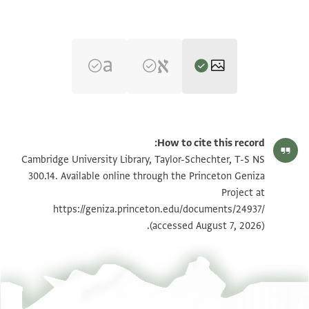
T-S NS 300.14 1r
הגדל וסובב
How to cite this record:
T-S NS 300.14 1v
הגדל וסובב
Cambridge University Library, Taylor-Schechter, T-S NS
300.14. Available online through the Princeton Geniza
Project at
תנאי היתר שימוש בתצלום
https://geniza.princeton.edu/documents/24937/
(accessed August 7, 2026).