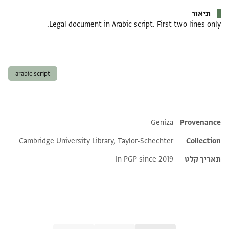
תיאור
Legal document in Arabic script. First two lines only.
תגים
arabic script
Additional metadata
Geniza
Provenance
Cambridge University Library, Taylor-Schechter
Collection
תאריך קלט
In PGP since 2019