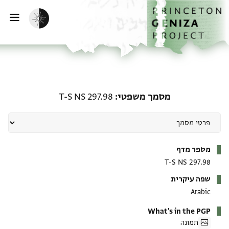
ף הבית
ילוג לתוכן
הפעלת מצב כהה
פתי
מסמך משפטי: T-S NS 297.98
מסמך משפטי
T-S NS 297.98
מטא-דאטא
מספר מדף
T-S NS 297.98
שפה עיקרית
Arabic
What's in the PGP
תמונה