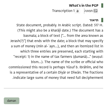
What's in the PGP
תמונה
1 Transcription
תיאור
State document, probably. In Arabic script. Dated: 517 H.
(This might also be a kharājī date.) The document has a
basmala; a block of text ["... from the area known as
Jerash(?)"] that ends with the date; a block that may specify
a sum of money (min al-ʿayn...), and then an itemized list in
which three entries are preserved, each starting with
"receipt: 1) in the name of tax farmers (ḍumanā)..." (wuṣul:
bism...). The name of the scribe or official who
commissioned this record is perhaps Yūsuf b. Ibrāhīm, and he
is a representative of a certain Diyār or Dīwān. The fractions
indicate large sums of money that need full decipherment.
תגים
daman