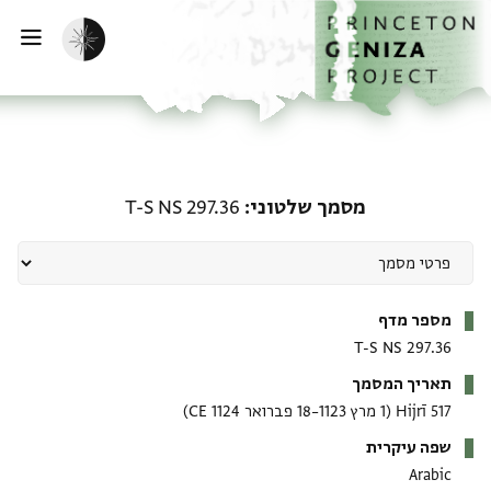
ף הבית
ילוג לתוכן
הפעלת מצב כהה
פתי
מסמך שלטוני: T-S NS 297.36
מסמך שלטוני
T-S NS 297.36
מטא-דאטא
מספר מדף
T-S NS 297.36
תאריך המסמך
517 Hijrī
(1 מרץ 1123–18 פברואר 1124 CE)
שפה עיקרית
Arabic