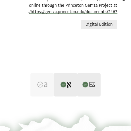
online through the Princeton Geniza Project at
.
https://geniza.princeton.edu/documents/2487/
Relation to document
Digital Edition
Editor: Goitein, S. D.
Bodl. MS heb. f 101/46 46 recto
הגדל וסובב
S. D. Goitein's unpublished edition (1950–85).
Bodl. MS heb. f 101/46 46 verso
הגדל וסובב