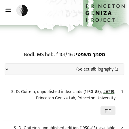
ף הבית
ילוג לתוכן
הפעלת מצב כהה
פתי
רשומה קשורה ל-מסמך משפטי: S heb. f 101/46
מסמך משפטי
Bodl. MS heb. f 101/46
.
ציטוט
#6219
S. D. Goitein, unpublished index cards (1950–85),
Princeton Geniza Lab, Princeton University.
Relation to document
דיון
ציטוט
S. D. Goitein's unpublished edition (1950–85), available