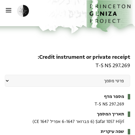
ף הבית
ילוג לתוכן
הפעלת מצב כהה
פתי
e receipt: T-S NS 297.269
Credit instrument or private receipt
T-S NS 297.269
מטא-דאטא
מספר מדף
T-S NS 297.269
תאריך המסמך
Ṣafar 1057 Hijrī
(6 פברואר 1647–6 אפריל 1647 CE)
שפה עיקרית