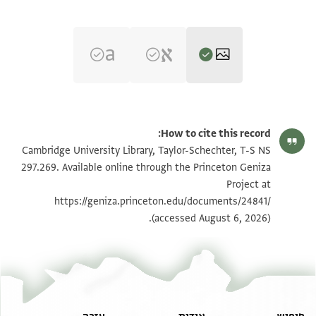
T-S NS 297.269 1r
הגדל וסובב
How to cite this record:
T-S NS 297.269 1v
הגדל וסובב
Cambridge University Library, Taylor-Schechter, T-S NS
297.269. Available online through the Princeton Geniza
Project at
תנאי היתר שימוש בתצלום
https://geniza.princeton.edu/documents/24841/
(accessed August 6, 2026).