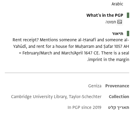
Arabic
What's in the PGP
תמונה
תיאור
Rent receipt? Mentions someone al-Ḥanafī and someone al-
Yahūdī, and rent for a house for Muḥarram and Ṣafar 1057 AH
= February/March and March/April 1647 CE. There is a seal
imprint in the margin.
Additional metadata
Geniza
Provenance
Cambridge University Library, Taylor-Schechter
Collection
תאריך קלט
In PGP since 2019