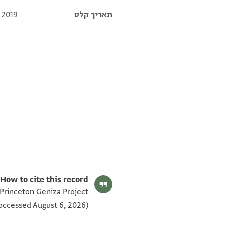
תאריך קלט
 2019
T-S NS 292.66 1v
T-S NS 292.66 1r
תנאי היתר שימוש בתצלום
How to cite this record:
 Princeton Geniza Project
accessed August 6, 2026).