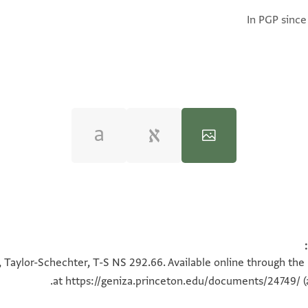
In PGP since
100%
100%
, Taylor-Schechter, T-S NS 292.66. Available online through the
at
https://geniza.princeton.edu/documents/24749/
(