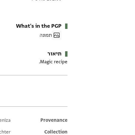
What's in the PGP
תמונה
תיאור
Magic recipe.
תגים
eniza
Additional metadata
Provenance
chter
Collection