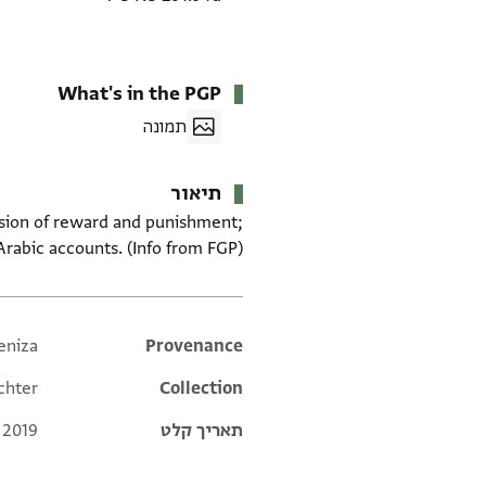
What's in the PGP
תמונה
תיאור
ssion of reward and punishment;
Arabic accounts. (Info from FGP)
eniza
Additional metadata
Provenance
chter
Collection
תאריך קלט
 2019