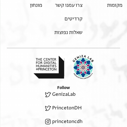
מקומות
צרו עמנו קשר
מונחון
קרדיטים
שאלות נפוצות
Follow
GenizaLab
PrincetonDH
princetoncdh