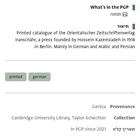
What's in the PGP
תמונה
תיאור
Printed catalogue of the Orientalischer Zeitschriftenverlag
Iranschähr, a press founded by Hossein Kazemzadeh in 1918
in Berlin. Mainly in German and Arabic and Persian.
תגים
printed
german
Additional metadata
Geniza
Provenance
Cambridge University Library, Taylor-Schechter
Collection
תאריך קלט
In PGP since 2021