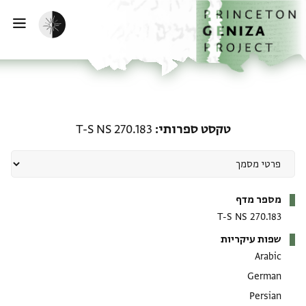
ף הבית
ילוג לתוכן
הפעלת מצב כהה
פתי
טקסט ספרותי: T-S NS 270.183
טקסט ספרותי
T-S NS 270.183
מטא-דאטא
מספר מדף
T-S NS 270.183
שפות עיקריות
Arabic
German
Persian