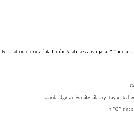
y. "...[al-madh]kūra ʿalā farāʾīd Allāh ʿazza wa-jalla..." Then a 
G
Cambridge University Library, Taylor-Sche
In PGP since