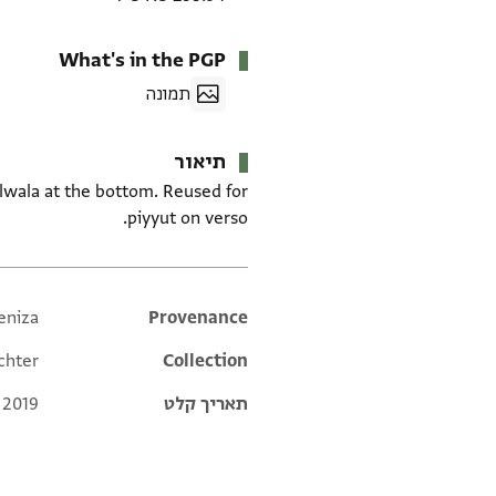
What's in the PGP
תמונה
תיאור
ṣalwala at the bottom. Reused for
piyyut on verso.
eniza
Additional metadata
Provenance
chter
Collection
תאריך קלט
 2019