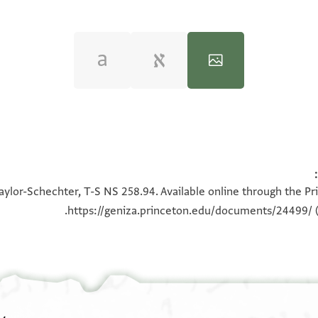
100%
100%
aylor-Schechter, T-S NS 258.94. Available online through the Pr
https://geniza.princeton.edu/documents/24499/
(