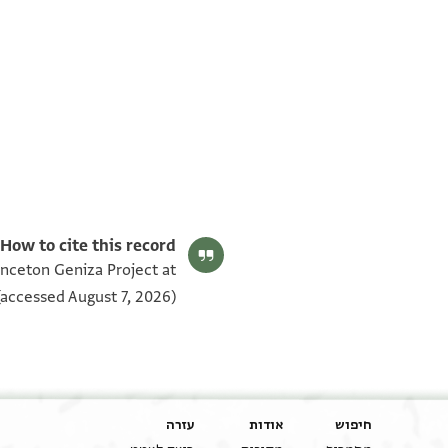
T-S NS 258.94 1v
T-S NS 258.94 1r
תנאי היתר שימוש בתצלום
How to cite this record:
inceton Geniza Project at
accessed August 7, 2026).
חיפוש
אודות
עזרה