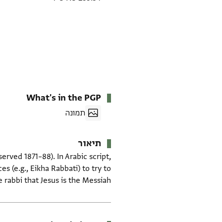
What's in the PGP
תמונה
תיאור
rved 1871–88). In Arabic script,
 (e.g., Eikha Rabbati) to try to
 rabbi that Jesus is the Messiah.