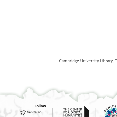
°
°
Cambridge University Library, T
Follow
GenizaLab