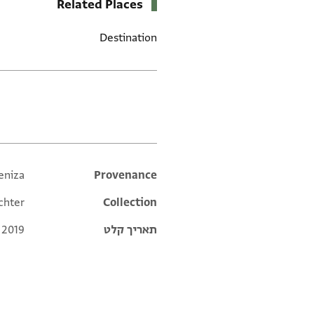
Related Places
Destination
תגים
eniza
Additional metadata
Provenance
chter
Collection
תאריך קלט
 2019