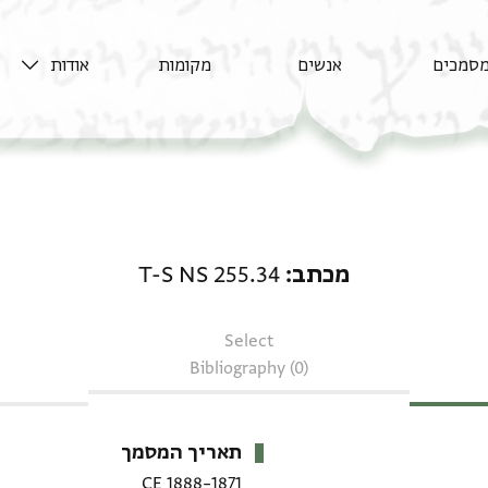
סמכים
אנשים
מקומות
אודות
מכתב: T-S NS 255.34
מכתב
T-S NS 255.34
Select
Bibliography (0)
תאריך המסמך
1871–1888 CE