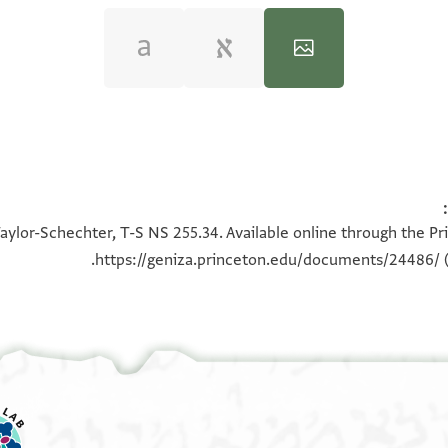
100%
100%
aylor-Schechter, T-S NS 255.34. Available online through the Pr
https://geniza.princeton.edu/documents/24486/
(