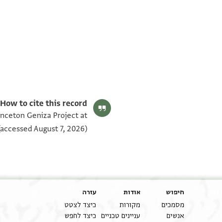
T-S NS 255.34 1v
T-S NS 255.34 1r
תנאי היתר שימוש בתצלום
How to cite this record:
inceton Geniza Project at
accessed August 7, 2026).
חיפוש
אודות
עזרה
מסמכים
מקורות
כיצד לצטט
אנשים
עניינים טכניים
כיצד לחפש