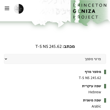
ף הבית
ילוג לתוכן
הפעלת מצב כהה
פתי
מכתב: T-S NS 245.62
מכתב
T-S NS 245.62
מטא-דאטא
מספר מדף
T-S NS 245.62
שפה עיקרית
Hebrew
שפה משנית
Arabic