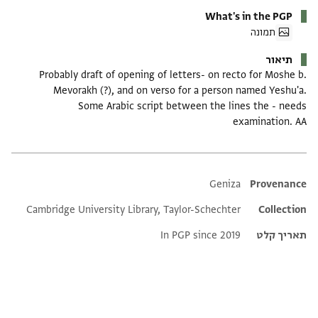
What's in the PGP
תמונה
תיאור
Probably draft of opening of letters- on recto for Moshe b.
Mevorakh (?), and on verso for a person named Yeshu'a.
Some Arabic script between the lines the - needs
examination. AA
Additional metadata
Geniza
Provenance
Cambridge University Library, Taylor-Schechter
Collection
תאריך קלט
In PGP since 2019