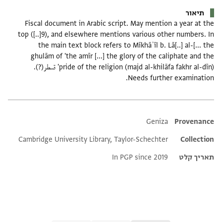
תיאור
Fiscal document in Arabic script. May mention a year at the
top ([..]9), and elsewhere mentions various other numbers. In
the main text block refers to Mīkhāʾīl b. Lā[..] al-[... the
ghulām of 'the amīr [...] the glory of the caliphate and the
pride of the religion (majd al-khilāfa fakhr al-dīn)' قسطر(?).
Needs further examination.
Additional metadata
Geniza
Provenance
Cambridge University Library, Taylor-Schechter
Collection
תאריך קלט
In PGP since 2019