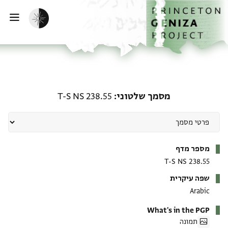
ף הבית
ילוג לתוכן
הפעלת מצב כהה
פתי
מסמך שלטוני: T-S NS 238.55
מסמך שלטוני
T-S NS 238.55
מטא-דאטא
מספר מדף
T-S NS 238.55
שפה עיקרית
Arabic
What's in the PGP
תמונה