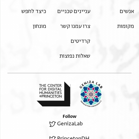
אנשים
עניינים טכניים
כיצד לחפש
מקומות
צרו עמנו קשר
מונחון
קרדיטים
שאלות נפוצות
Follow
GenizaLab
PrincetonDH