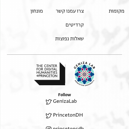
מקומות
צרו עמנו קשר
מונחון
קרדיטים
שאלות נפוצות
Follow
GenizaLab
PrincetonDH
princetoncdh