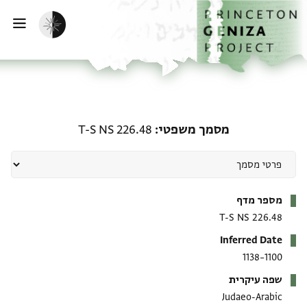
ף הבית
ילוג לתוכן
הפעלת מצב כהה
פתי
מסמך משפטי: T-S NS 226.48
מסמך משפטי
T-S NS 226.48
מטא-דאטא
מספר מדף
T-S NS 226.48
Inferred Date
1100–1138
שפה עיקרית
Judaeo-Arabic