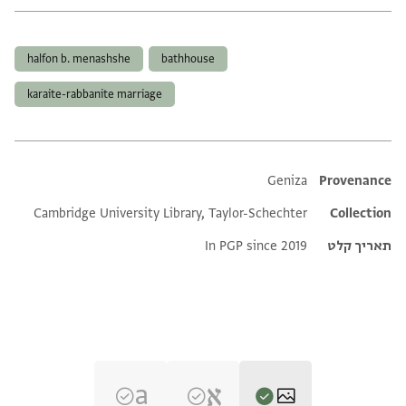
תגים
halfon b. menashshe
bathhouse
karaite-rabbanite marriage
Additional metadata
Geniza
Provenance
Cambridge University Library, Taylor-Schechter
Collection
תאריך קלט
In PGP since 2019