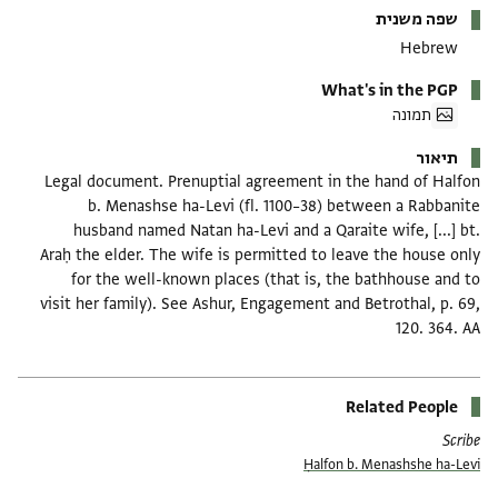
שפה משנית
Hebrew
What's in the PGP
תמונה
תיאור
Legal document. Prenuptial agreement in the hand of Halfon
b. Menashse ha-Levi (fl. 1100–38) between a Rabbanite
husband named Natan ha-Levi and a Qaraite wife, [...] bt.
Araḥ the elder. The wife is permitted to leave the house only
for the well-known places (that is, the bathhouse and to
visit her family). See Ashur, Engagement and Betrothal, p. 69,
120. 364. AA
Related People
Scribe
Ḥalfon b. Menashshe ha-Levi