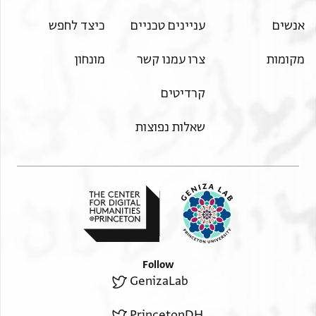
אנשים
עניינים טכניים
כיצד לחפש
מקומות
צרו עמנו קשר
מונחון
קרדיטים
שאלות נפוצות
Follow
GenizaLab
PrincetonDH