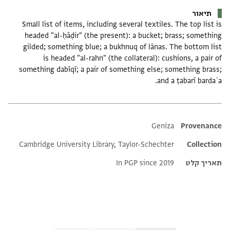
תיאור
Small list of items, including several textiles. The top list is
headed "al-ḥāḍir" (the present): a bucket; brass; something
gilded; something blue; a bukhnuq of lānas. The bottom list
is headed "al-rahn" (the collateral): cushions, a pair of
something dabīqī; a pair of something else; something brass;
and a ṭabarī bardaʿa.
Additional metadata
Geniza
Provenance
Cambridge University Library, Taylor-Schechter
Collection
תאריך קלט
In PGP since 2019