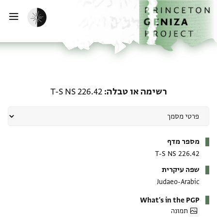
ף הבית
ילוג לתוכן
הפעלת מצב כהה
פתי
רשימה או טבלה: T-S NS 226.42
רשימה או טבלה
T-S NS 226.42
מטא-דאטא
מספר מדף
T-S NS 226.42
שפה עיקרית
Judaeo-Arabic
What's in the PGP
תמונה