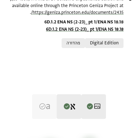
available online through the Princeton Geniza Project at
.
https://geniza.princeton.edu/documents/2435/
Location in source
6D.1.2 ENA NS (2-23)_ pt 1/ENA NS 18.18
6D.1.2 ENA NS (2-23)_ pt 1/ENA NS 18.18
Relation to document
Digital Edition
מהדורה
Editor: Goitein, S. D.
ENA NS 18.18 1
הגדל וסובב