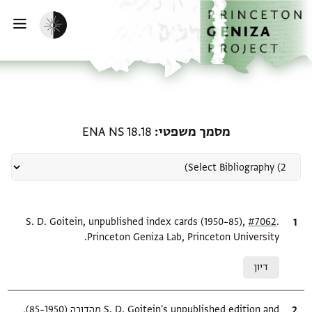
ף הבית
ילוג לתוכן
הפעלת מצב כהה
פתי
רשומה קשורה ל-מסמך משפטי: S 18.18
מסמך משפטי
ENA NS 18.18
.
ציטוט
#7062
S. D. Goitein, unpublished index cards (1950–85),
Princeton Geniza Lab, Princeton University.
Relation to document
דיון
ציטוט
S. D. Goitein's unpublished edition and מהדורה (1950–85),