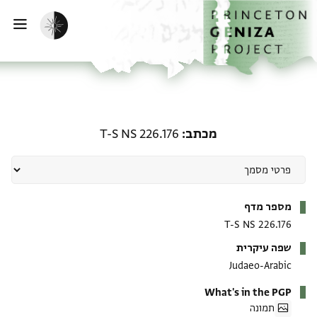
ף הבית
ילוג לתוכן
הפעלת מצב כהה
פתי
מכתב: T-S NS 226.176
מכתב
T-S NS 226.176
מטא-דאטא
מספר מדף
T-S NS 226.176
שפה עיקרית
Judaeo-Arabic
What's in the PGP
תמונה