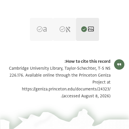
T-S NS 226.176 1r
הגדל וסובב
How to cite this record:
T-S NS 226.176 1v
הגדל וסובב
Cambridge University Library, Taylor-Schechter, T-S NS
226.176. Available online through the Princeton Geniza
Project at
תנאי היתר שימוש בתצלום
https://geniza.princeton.edu/documents/24323/
(accessed August 8, 2026).