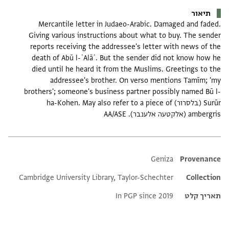
תיאור
Mercantile letter in Judaeo-Arabic. Damaged and faded.
Giving various instructions about what to buy. The sender
reports receiving the addressee's letter with news of the
death of Abū l-ʿAlāʾ. But the sender did not know how he
died until he heard it from the Muslims. Greetings to the
addressee's brother. On verso mentions Tamīm; 'my
brothers'; someone's business partner possibly named Bū l-
Surūr (בלסרור) ha-Kohen. May also refer to a piece of
ambergris (אלקטעה אלענבר). AA/ASE
Additional metadata
Geniza
Provenance
Cambridge University Library, Taylor-Schechter
Collection
תאריך קלט
In PGP since 2019