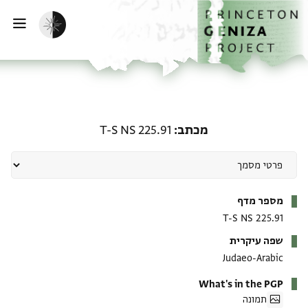
דף הבית
דילוג לתוכן
הפעלת מצב כהה
פתי
מכתב: T-S NS 225.91
מכתב
T-S NS 225.91
מטא-דאטא
מספר מדף
T-S NS 225.91
שפה עיקרית
Judaeo-Arabic
What's in the PGP
תמונה