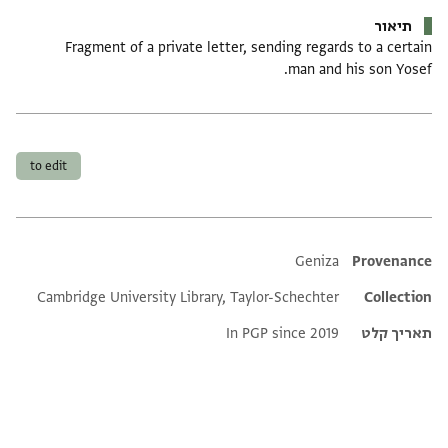
תיאור
Fragment of a private letter, sending regards to a certain
man and his son Yosef.
תגים
to edit
Additional metadata
Geniza
Provenance
Cambridge University Library, Taylor-Schechter
Collection
תאריך קלט
In PGP since 2019