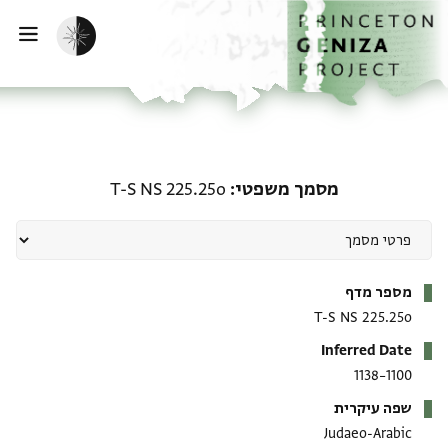
ף הבית
ילוג לתוכן
הפעלת מצב כהה
פתי
מסמך משפטי: T-S NS 225.25o
מסמך משפטי
T-S NS 225.25o
מטא-דאטא
מספר מדף
T-S NS 225.25o
Inferred Date
1100–1138
שפה עיקרית
Judaeo-Arabic