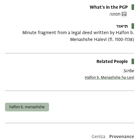
What's in the PGP
תמונה
תיאור
Minute fragment from a legal deed written by Halfon b.
Menashshe Halevi (fl. 1100–1138)
Related People
Scribe
Ḥalfon b. Menashshe ha-Levi
תגים
halfon b. menashshe
Additional metadata
Geniza
Provenance