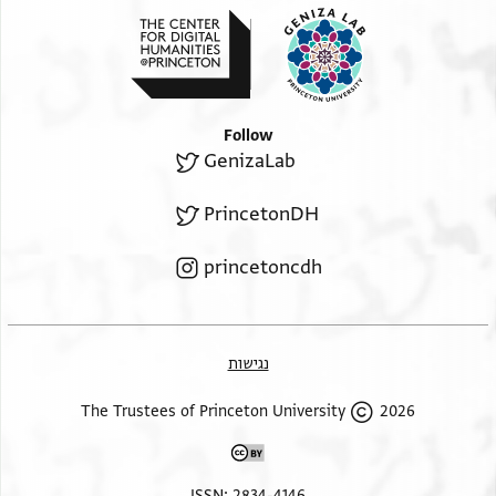
Follow
GenizaLab
PrincetonDH
princetoncdh
נגישות
2026 The Trustees of Princeton University
ISSN: 2834-4146