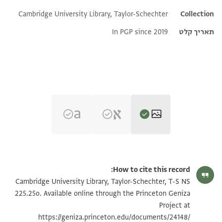
Cambridge University Library, Taylor-Schechter
Collection
תאריך קלט
In PGP since 2019
T-S NS 225.25o 1r
הגדל וסובב
How to cite this record:
T-S NS 225.25o 1v
הגדל וסובב
Cambridge University Library, Taylor-Schechter, T-S NS
225.25o. Available online through the Princeton Geniza
Project at
תנאי היתר שימוש בתצלום
https://geniza.princeton.edu/documents/24148/