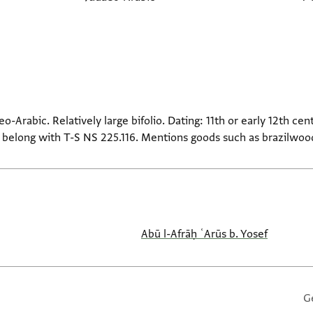
-Arabic. Relatively large bifolio. Dating: 11th or early 12th cent
 belong with T-S NS 225.116. Mentions goods such as brazilwo
Abū l-Afrāḥ ʿArūs b. Yosef
G