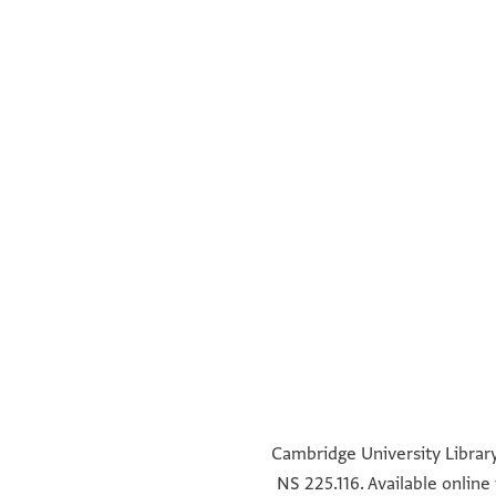
°
°
°
°
Cambridge University Library
NS 225.116. Available onlin