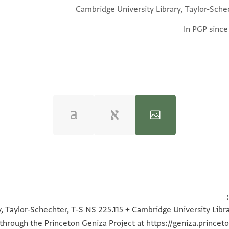
Cambridge University Library, Taylor-Sche
In PGP since
100%
100%
100%
100%
, Taylor-Schechter, T-S NS 225.115 + Cambridge University Libra
e through the Princeton Geniza Project at
https://geniza.prince