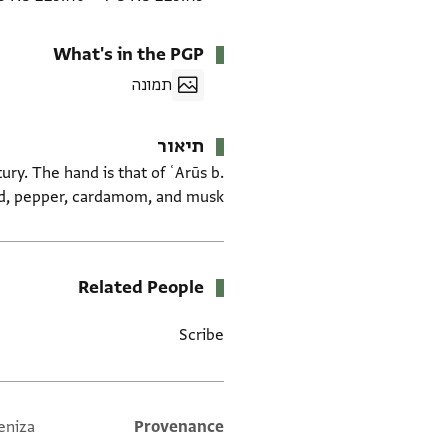
What's in the PGP
תמונה
תיאור
ury. The hand is that of ʿArūs b.
od, pepper, cardamom, and musk.
Related People
Scribe
eniza
Additional metadata
Provenance