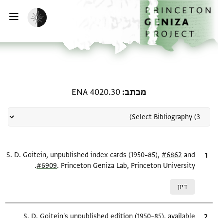
ף הבית
ילוג לתוכן
הפעלת מצב כהה
פתי
רשומה קשורה ל-מכתב: ENA 4020.30
מכתב
ENA 4020.30
and
ציטוט
#6862
S. D. Goitein, unpublished index cards (1950–85),
#6909
. Princeton Geniza Lab, Princeton University.
Relation to document
דיון
ציטוט
S. D. Goitein's unpublished edition (1950–85), available