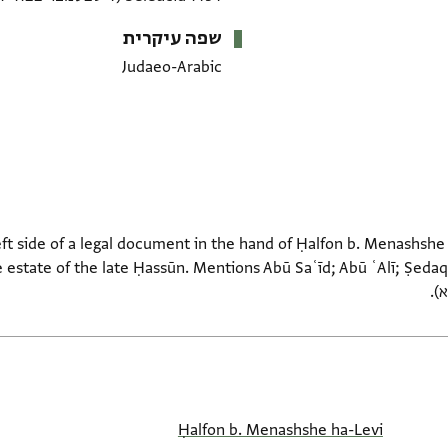
שפה עיקרית
Judaeo-Arabic
eft side of a legal document in the hand of Ḥalfon b. Menashshe
e estate of the late Ḥassūn. Mentions Abū Saʿīd; Abū ʿAlī; Ṣedaq
Ḥalfon b. Menashshe ha-Levi