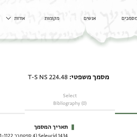
סמכים
אנשים
מקומות
אודות
מסמך משפטי: T-S NS 224.48
מסמך משפטי
T-S NS 224.48
Select
Bibliography (0)
תאריך המסמך
1434 Seleucid
(4 ספטמבר 1122–21 ספטמבר 1123 CE)