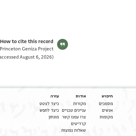
T-S NS 224.48 1v
T-S NS 224.48 1r
תנאי היתר שימוש בתצלום
How to cite this record:
 Princeton Geniza Project
accessed August 6, 2026).
חיפוש
אודות
עזרה
מסמכים
מקורות
כיצד לצטט
אנשים
עניינים טכניים
כיצד לחפש
מקומות
צרו עמנו קשר
מונחון
קרדיטים
שאלות נפוצות