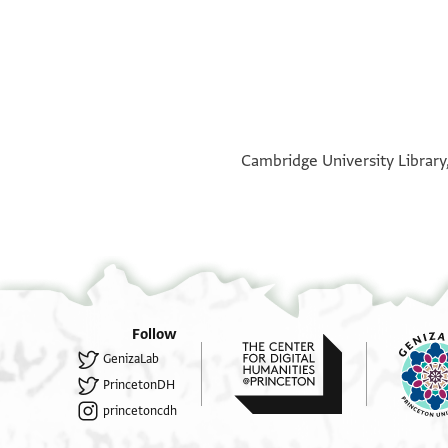
°
°
Cambridge University Library
Follow
GenizaLab
PrincetonDH
princetoncdh