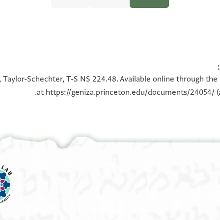
100%
100%
, Taylor-Schechter, T-S NS 224.48. Available online through the
at
https://geniza.princeton.edu/documents/24054/
(