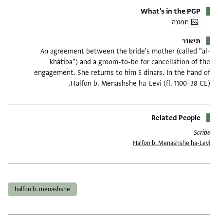
What's in the PGP
תמונה
תיאור
An agreement between the bride's mother (called "al-
khāṭiba") and a groom-to-be for cancellation of the
engagement. She returns to him 5 dinars. In the hand of
Halfon b. Menashshe ha-Levi (fl. 1100–38 CE).
Related People
Scribe
Ḥalfon b. Menashshe ha-Levi
תגים
halfon b. menashshe