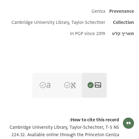
Additional metadata
Geniza
Provenance
Cambridge University Library, Taylor-Schechter
Collection
תאריך קלט
In PGP since 2019
T-S NS 224.32 1r
הגדל וסובב
How to cite this record:
T-S NS 224.32 1v
הגדל וסובב
Cambridge University Library, Taylor-Schechter, T-S NS
224.32. Available online through the Princeton Geniza