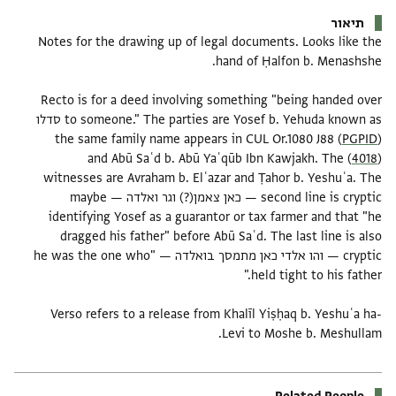
תיאור
Notes for the drawing up of legal documents. Looks like the
Recto is for a deed involving something "being handed over
to someone." The parties are Yosef b. Yehuda known as סדלו
PGPID
(the same family name appears in CUL Or.1080 J88 (
)) and Abū Saʿd b. Abū Yaʿqūb Ibn Kawjakh. The
4018
witnesses are Avraham b. Elʿazar and Ṭahor b. Yeshuʿa. The
second line is cryptic — כאן צאמן(?) וגר ואלדה — maybe
identifying Yosef as a guarantor or tax farmer and that "he
dragged his father" before Abū Saʿd. The last line is also
cryptic — והו אלדי כאן מתמסך בואלדה — "he was the one who
Verso refers to a release from Khalīl Yiṣḥaq b. Yeshuʿa ha-
Levi to Moshe b. Meshullam.