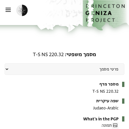
ף הבית
ילוג לתוכן
הפעלת מצב כהה
פתי
מסמך משפטי: T-S NS 220.32
מסמך משפטי
T-S NS 220.32
מטא-דאטא
מספר מדף
T-S NS 220.32
שפה עיקרית
Judaeo-Arabic
What's in the PGP
תמונה