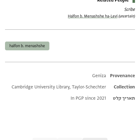
Related People
Scribe
Ḥalfon b. Menashshe ha-Levi
(uncertain)
תגים
halfon b. menashshe
Additional metadata
Geniza
Provenance
Cambridge University Library, Taylor-Schechter
Collection
תאריך קלט
In PGP since 2021