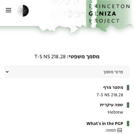
ף הבית
ילוג לתוכן
הפעלת מצב כהה
פתי
מסמך משפטי: T-S NS 218.28
מסמך משפטי
T-S NS 218.28
מטא-דאטא
מספר מדף
T-S NS 218.28
שפה עיקרית
Hebrew
What's in the PGP
תמונה