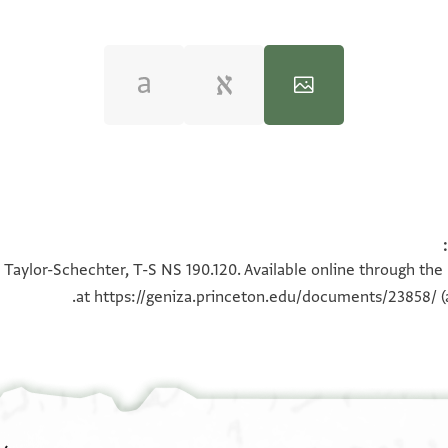
100%
100%
 Taylor-Schechter, T-S NS 190.120. Available online through the
at
https://geniza.princeton.edu/documents/23858/
(