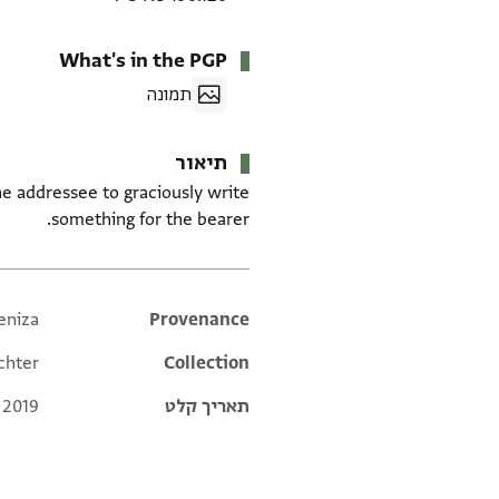
What's in the PGP
תמונה
תיאור
the addressee to graciously write
something for the bearer.
eniza
Additional metadata
Provenance
chter
Collection
תאריך קלט
 2019