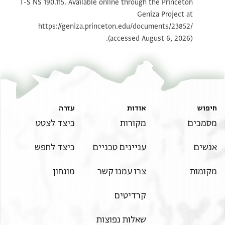
T-S NS 190.115. Available online through the Princeton
Geniza Project at
T-S NS 190.115 1v
הגדל וסובב
https://geniza.princeton.edu/documents/23852/
(accessed August 6, 2026).
תנאי היתר שימוש בתצלום
חיפוש
אודות
עזרה
מסמכים
מקורות
כיצד לצטט
אנשים
עניינים טכניים
כיצד לחפש
מקומות
צרו עמנו קשר
מונחון
קרדיטים
שאלות נפוצות