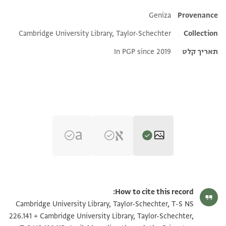
Additional metadata
Geniza
Provenance
Cambridge University Library, Taylor-Schechter
Collection
תאריך קלט
In PGP since 2019
T-S NS 226.141 1v
הגדל וסובב
How to cite this record:
T-S NS 190.115 1r
הגדל וסובב
Cambridge University Library, Taylor-Schechter, T-S NS
226.141 + Cambridge University Library, Taylor-Schechter,
T-S NS 226.141 1r
הגדל וסובב