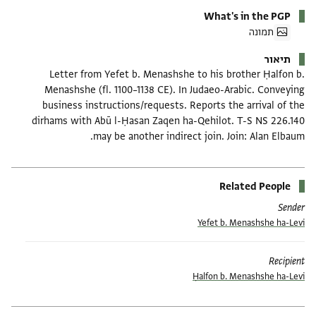
What's in the PGP
תמונה
תיאור
Letter from Yefet b. Menashshe to his brother Ḥalfon b.
Menashshe (fl. 1100–1138 CE). In Judaeo-Arabic. Conveying
business instructions/requests. Reports the arrival of the
dirhams with Abū l-Ḥasan Zaqen ha-Qehilot. T-S NS 226.140
may be another indirect join. Join: Alan Elbaum.
Related People
Sender
Yefet b. Menashshe ha-Levi
Recipient
Ḥalfon b. Menashshe ha-Levi