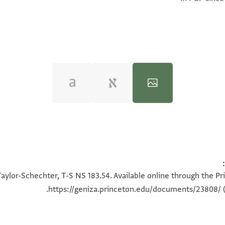
100%
100%
aylor-Schechter, T-S NS 183.54. Available online through the Pr
https://geniza.princeton.edu/documents/23808/
(