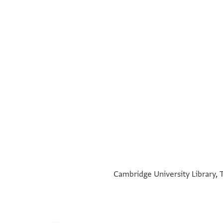
°
°
Cambridge University Library, T