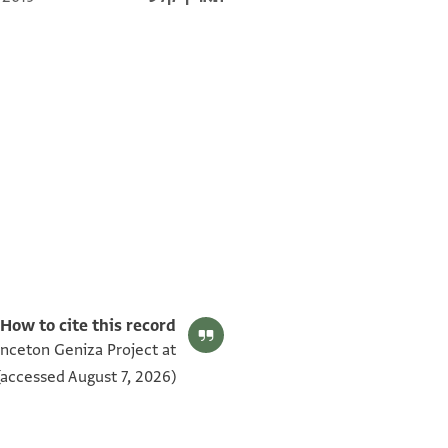
T-S NS 183.54 1v
T-S NS 183.54 1r
תנאי היתר שימוש בתצלום
How to cite this record:
inceton Geniza Project at
accessed August 7, 2026).