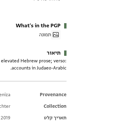
What's in the PGP
תמונה
תיאור
in elevated Hebrew prose; verso:
accounts in Judaeo-Arabic.
eniza
Additional metadata
Provenance
chter
Collection
תאריך קלט
 2019