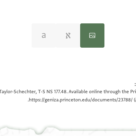
100%
100%
Taylor-Schechter, T-S NS 177.48. Available online through the Pr
https://geniza.princeton.edu/documents/23788/
(