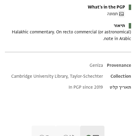
What's in the PGP
תמונה
תיאור
Halakhic commentary. On recto commercial (or astronomical)
note in Arabic.
Additional metadata
Geniza
Provenance
Cambridge University Library, Taylor-Schechter
Collection
תאריך קלט
In PGP since 2019