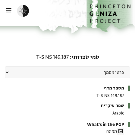
ף הבית
ילוג לתוכן
הפעלת מצב כהה
פתי
סמי ספרותי: T-S NS 149.187
סמי ספרותי
T-S NS 149.187
מטא-דאטא
מספר מדף
T-S NS 149.187
שפה עיקרית
Arabic
What's in the PGP
תמונה