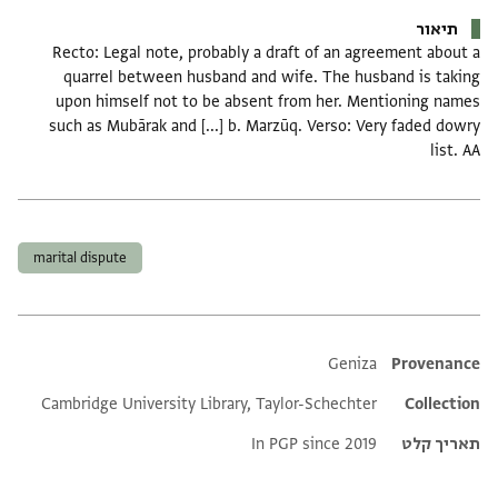
תיאור
Recto: Legal note, probably a draft of an agreement about a
quarrel between husband and wife. The husband is taking
upon himself not to be absent from her. Mentioning names
such as Mubārak and [...] b. Marzūq. Verso: Very faded dowry
list. AA
תגים
marital dispute
Additional metadata
Geniza
Provenance
Cambridge University Library, Taylor-Schechter
Collection
תאריך קלט
In PGP since 2019