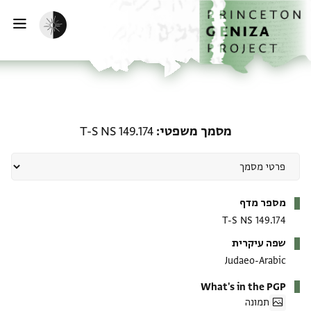
ף הבית
ילוג לתוכן
הפעלת מצב כהה
פתי
מסמך משפטי: T-S NS 149.174
מסמך משפטי
T-S NS 149.174
מטא-דאטא
מספר מדף
T-S NS 149.174
שפה עיקרית
Judaeo-Arabic
What's in the PGP
תמונה