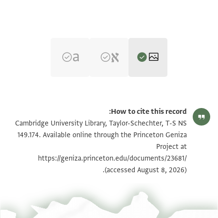
T-S NS 149.174 1r
הגדל וסובב
How to cite this record:
T-S NS 149.174 1v
הגדל וסובב
Cambridge University Library, Taylor-Schechter, T-S NS
149.174. Available online through the Princeton Geniza
Project at
תנאי היתר שימוש בתצלום
https://geniza.princeton.edu/documents/23681/
(accessed August 8, 2026).