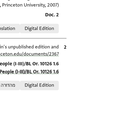
, Princeton University, 2007).
Location in source
Doc. 2
Relation to document
nslation
Digital Edition
ציטוט
S. D. Goitein's unpublished edition and מהדורה (1950–85), inceton Geniza Project at
inceton.edu/documents/2367/
Location in source
ple (I-III)/BL Or. 10126 1.6
eople (I-III)/BL Or. 10126 1.6
Relation to document
Digital Edition
מהדורה